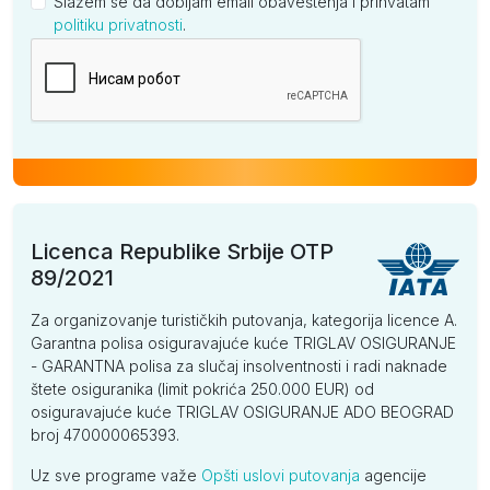
Slažem se da dobijam email obaveštenja i prihvatam
politiku privatnosti
.
Kompanija
Licenca Republike Srbije OTP
89/2021
Za organizovanje turističkih putovanja, kategorija licence A.
Garantna polisa osiguravajuće kuće TRIGLAV OSIGURANJE
- GARANTNA polisa za slučaj insolventnosti i radi naknade
štete osiguranika (limit pokrića 250.000 EUR) od
osiguravajuće kuće TRIGLAV OSIGURANJE ADO BEOGRAD
broj 470000065393.
Uz sve programe važe
Opšti uslovi putovanja
agencije