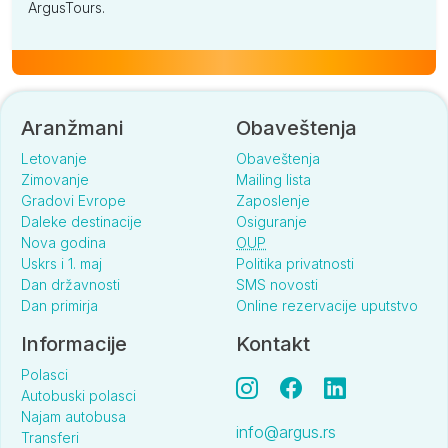
ArgusTours.
Aranžmani
Obaveštenja
Letovanje
Obaveštenja
Zimovanje
Mailing lista
Gradovi Evrope
Zaposlenje
Daleke destinacije
Osiguranje
Nova godina
OUP
Uskrs i 1. maj
Politika privatnosti
Dan državnosti
SMS novosti
Dan primirja
Online rezervacije uputstvo
Informacije
Kontakt
Polasci
Autobuski polasci
Najam autobusa
info@argus.rs
Transferi