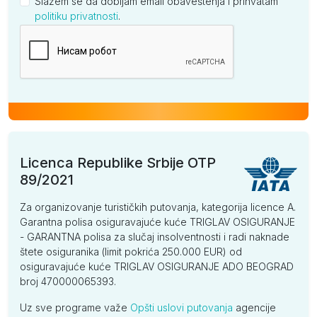
Slažem se da dobijam email obaveštenja i prihvatam
politiku privatnosti
.
Kompanija
Licenca Republike Srbije OTP
89/2021
Za organizovanje turističkih putovanja, kategorija licence A.
Garantna polisa osiguravajuće kuće TRIGLAV OSIGURANJE
- GARANTNA polisa za slučaj insolventnosti i radi naknade
štete osiguranika (limit pokrića 250.000 EUR) od
osiguravajuće kuće TRIGLAV OSIGURANJE ADO BEOGRAD
broj 470000065393.
Uz sve programe važe
Opšti uslovi putovanja
agencije