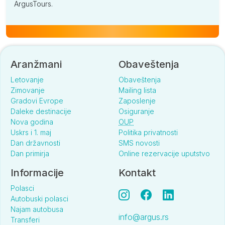
ArgusTours.
Aranžmani
Obaveštenja
Letovanje
Obaveštenja
Zimovanje
Mailing lista
Gradovi Evrope
Zaposlenje
Daleke destinacije
Osiguranje
Nova godina
OUP
Uskrs i 1. maj
Politika privatnosti
Dan državnosti
SMS novosti
Dan primirja
Online rezervacije uputstvo
Informacije
Kontakt
Polasci
Autobuski polasci
Najam autobusa
info@argus.rs
Transferi