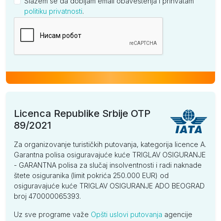
Slažem se da dobijam email obaveštenja i prihvatam
politiku privatnosti
.
Kompanija
Licenca Republike Srbije OTP
89/2021
Za organizovanje turističkih putovanja, kategorija licence A.
Garantna polisa osiguravajuće kuće TRIGLAV OSIGURANJE
- GARANTNA polisa za slučaj insolventnosti i radi naknade
štete osiguranika (limit pokrića 250.000 EUR) od
osiguravajuće kuće TRIGLAV OSIGURANJE ADO BEOGRAD
broj 470000065393.
Uz sve programe važe
Opšti uslovi putovanja
agencije