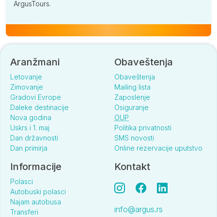
ArgusTours.
Aranžmani
Obaveštenja
Letovanje
Obaveštenja
Zimovanje
Mailing lista
Gradovi Evrope
Zaposlenje
Daleke destinacije
Osiguranje
Nova godina
OUP
Uskrs i 1. maj
Politika privatnosti
Dan državnosti
SMS novosti
Dan primirja
Online rezervacije uputstvo
Informacije
Kontakt
Polasci
Autobuski polasci
Najam autobusa
info@argus.rs
Transferi