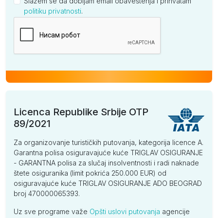
Slažem se da dobijam email obaveštenja i prihvatam
politiku privatnosti
.
Kompanija
Licenca Republike Srbije OTP
89/2021
Za organizovanje turističkih putovanja, kategorija licence A.
Garantna polisa osiguravajuće kuće TRIGLAV OSIGURANJE
- GARANTNA polisa za slučaj insolventnosti i radi naknade
štete osiguranika (limit pokrića 250.000 EUR) od
osiguravajuće kuće TRIGLAV OSIGURANJE ADO BEOGRAD
broj 470000065393.
Uz sve programe važe
Opšti uslovi putovanja
agencije