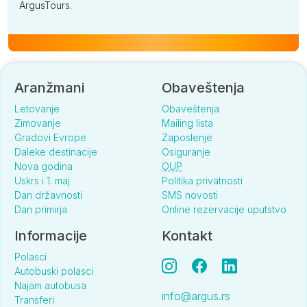
ArgusTours.
Aranžmani
Obaveštenja
Letovanje
Obaveštenja
Zimovanje
Mailing lista
Gradovi Evrope
Zaposlenje
Daleke destinacije
Osiguranje
Nova godina
OUP
Uskrs i 1. maj
Politika privatnosti
Dan državnosti
SMS novosti
Dan primirja
Online rezervacije uputstvo
Informacije
Kontakt
Polasci
Autobuski polasci
Najam autobusa
info@argus.rs
Transferi