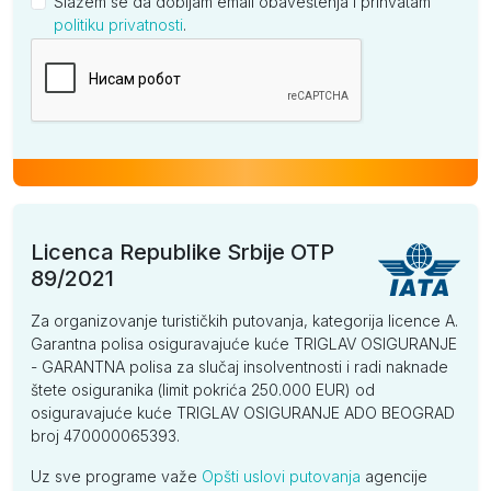
Slažem se da dobijam email obaveštenja i prihvatam
politiku privatnosti
.
Kompanija
Licenca Republike Srbije OTP
89/2021
Za organizovanje turističkih putovanja, kategorija licence A.
Garantna polisa osiguravajuće kuće TRIGLAV OSIGURANJE
- GARANTNA polisa za slučaj insolventnosti i radi naknade
štete osiguranika (limit pokrića 250.000 EUR) od
osiguravajuće kuće TRIGLAV OSIGURANJE ADO BEOGRAD
broj 470000065393.
Uz sve programe važe
Opšti uslovi putovanja
agencije