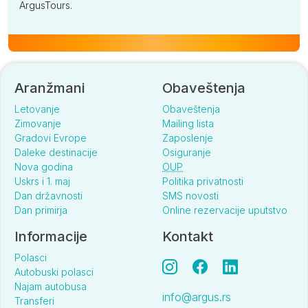
ArgusTours.
Aranžmani
Obaveštenja
Letovanje
Obaveštenja
Zimovanje
Mailing lista
Gradovi Evrope
Zaposlenje
Daleke destinacije
Osiguranje
Nova godina
OUP
Uskrs i 1. maj
Politika privatnosti
Dan državnosti
SMS novosti
Dan primirja
Online rezervacije uputstvo
Informacije
Kontakt
Polasci
Autobuski polasci
Najam autobusa
info@argus.rs
Transferi