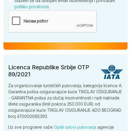
Slažem se da dobijam email obaveštenja i prihvatam
politiku privatnosti
.
Kompanija
Licenca Republike Srbije OTP
89/2021
Za organizovanje turističkih putovanja, kategorija licence A.
Garantna polisa osiguravajuće kuće TRIGLAV OSIGURANJE
- GARANTNA polisa za slučaj insolventnosti i radi naknade
štete osiguranika (limit pokrića 250.000 EUR) od
osiguravajuće kuće TRIGLAV OSIGURANJE ADO BEOGRAD
broj 470000065393.
Uz sve programe važe
Opšti uslovi putovanja
agencije