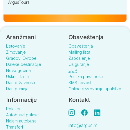
ArgusTours.
Aranžmani
Obaveštenja
Letovanje
Obaveštenja
Zimovanje
Mailing lista
Gradovi Evrope
Zaposlenje
Daleke destinacije
Osiguranje
Nova godina
OUP
Uskrs i 1. maj
Politika privatnosti
Dan državnosti
SMS novosti
Dan primirja
Online rezervacije uputstvo
Informacije
Kontakt
Polasci
Autobuski polasci
Najam autobusa
info@argus.rs
Transferi