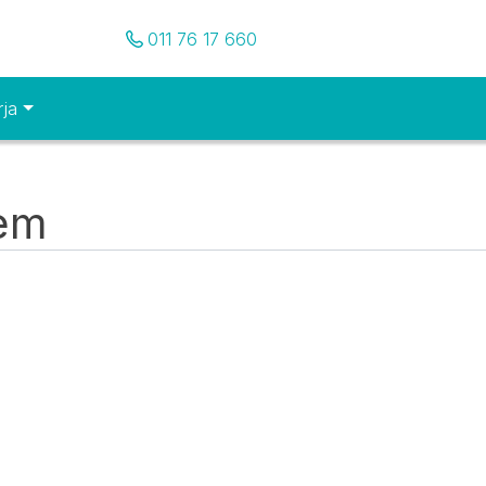
Pozovite nas
011 76 17 660
rja
tem