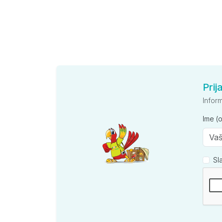
Prij
Infor
Ime (
Sl
Kompan