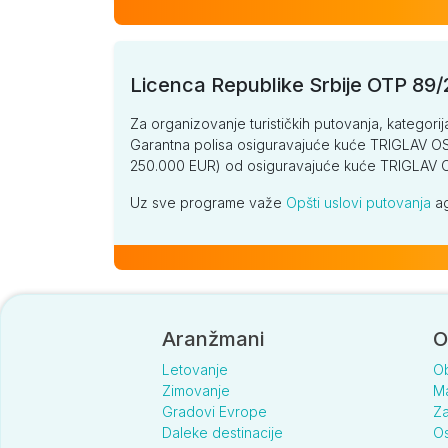
Licenca Republike Srbije OTP 89
Za organizovanje turističkih putovanja, kategorij
Garantna polisa osiguravajuće kuće TRIGLAV OSI
250.000 EUR) od osiguravajuće kuće TRIGLA
Uz sve programe važe
Opšti uslovi putovanja
ag
Aranžmani
O
Letovanje
O
Zimovanje
Ma
Gradovi Evrope
Za
Daleke destinacije
Os