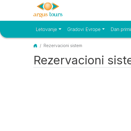
Letovanje
Gradovi Evrope
Dan primi
Osnovni meni
Početna
Rezervacioni sistem
Rezervacioni sis