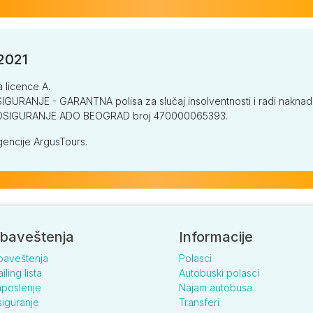
/2021
a licence A.
GURANJE - GARANTNA polisa za slučaj insolventnosti i radi naknade š
V OSIGURANJE ADO BEOGRAD broj 470000065393.
encije ArgusTours.
baveštenja
Informacije
baveštenja
Polasci
iling lista
Autobuski polasci
poslenje
Najam autobusa
iguranje
Transferi