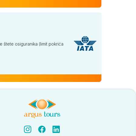
tete osiguranika (limit pokrića