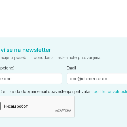
avi se na newsletter
macije o posebnim ponudama i last-minute putovanjima.
opciono)
Email
ažem se da dobijam email obaveštenja i prihvatam
politiku privatnosti
ija