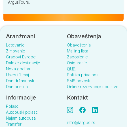
ArgusTours.
Aranžmani
Obaveštenja
Letovanje
Obaveštenja
Zimovanje
Mailing lista
Gradovi Evrope
Zaposlenje
Daleke destinacije
Osiguranje
Nova godina
OUP
Uskrs i 1. maj
Politika privatnosti
Dan državnosti
SMS novosti
Dan primirja
Online rezervacije uputstvo
Informacije
Kontakt
Polasci
Autobuski polasci
Najam autobusa
info@argus.rs
Transferi