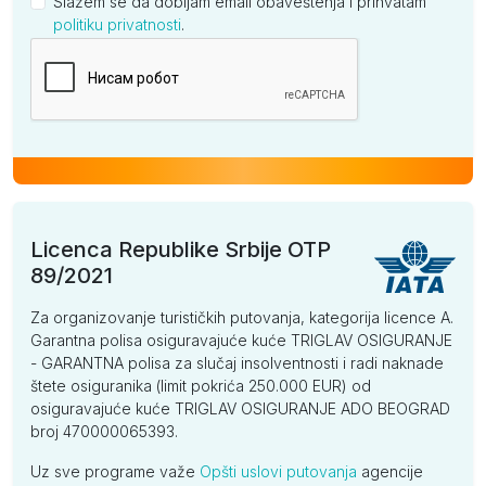
Slažem se da dobijam email obaveštenja i prihvatam
politiku privatnosti
.
Kompanija
Licenca Republike Srbije OTP
89/2021
Za organizovanje turističkih putovanja, kategorija licence A.
Garantna polisa osiguravajuće kuće TRIGLAV OSIGURANJE
- GARANTNA polisa za slučaj insolventnosti i radi naknade
štete osiguranika (limit pokrića 250.000 EUR) od
osiguravajuće kuće TRIGLAV OSIGURANJE ADO BEOGRAD
broj 470000065393.
Uz sve programe važe
Opšti uslovi putovanja
agencije