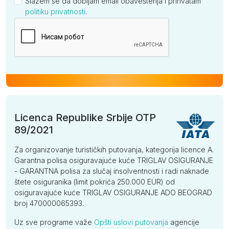
Slažem se da dobijam email obaveštenja i prihvatam
politiku privatnosti
.
Kompanija
Licenca Republike Srbije OTP
89/2021
Za organizovanje turističkih putovanja, kategorija licence A.
Garantna polisa osiguravajuće kuće TRIGLAV OSIGURANJE
- GARANTNA polisa za slučaj insolventnosti i radi naknade
štete osiguranika (limit pokrića 250.000 EUR) od
osiguravajuće kuće TRIGLAV OSIGURANJE ADO BEOGRAD
broj 470000065393.
Uz sve programe važe
Opšti uslovi putovanja
agencije