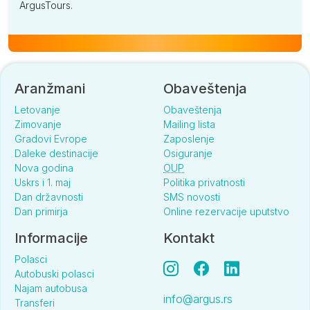
ArgusTours.
Aranžmani
Obaveštenja
Letovanje
Obaveštenja
Zimovanje
Mailing lista
Gradovi Evrope
Zaposlenje
Daleke destinacije
Osiguranje
Nova godina
OUP
Uskrs i 1. maj
Politika privatnosti
Dan državnosti
SMS novosti
Dan primirja
Online rezervacije uputstvo
Informacije
Kontakt
Polasci
Autobuski polasci
Najam autobusa
info@argus.rs
Transferi