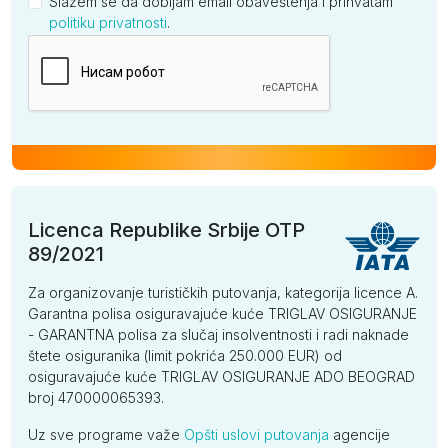
Slažem se da dobijam email obaveštenja i prihvatam
politiku privatnosti
.
Kompanija
Licenca Republike Srbije OTP
89/2021
Za organizovanje turističkih putovanja, kategorija licence A.
Garantna polisa osiguravajuće kuće TRIGLAV OSIGURANJE
- GARANTNA polisa za slučaj insolventnosti i radi naknade
štete osiguranika (limit pokrića 250.000 EUR) od
osiguravajuće kuće TRIGLAV OSIGURANJE ADO BEOGRAD
broj 470000065393.
Uz sve programe važe
Opšti uslovi putovanja
agencije