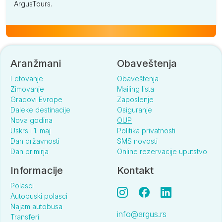
ArgusTours.
Aranžmani
Obaveštenja
Letovanje
Obaveštenja
Zimovanje
Mailing lista
Gradovi Evrope
Zaposlenje
Daleke destinacije
Osiguranje
Nova godina
OUP
Uskrs i 1. maj
Politika privatnosti
Dan državnosti
SMS novosti
Dan primirja
Online rezervacije uputstvo
Informacije
Kontakt
Polasci
Autobuski polasci
Najam autobusa
info@argus.rs
Transferi