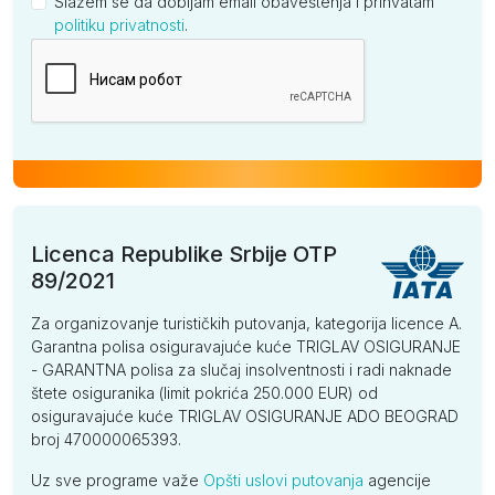
Slažem se da dobijam email obaveštenja i prihvatam
politiku privatnosti
.
Kompanija
Licenca Republike Srbije OTP
89/2021
Za organizovanje turističkih putovanja, kategorija licence A.
Garantna polisa osiguravajuće kuće TRIGLAV OSIGURANJE
- GARANTNA polisa za slučaj insolventnosti i radi naknade
štete osiguranika (limit pokrića 250.000 EUR) od
osiguravajuće kuće TRIGLAV OSIGURANJE ADO BEOGRAD
broj 470000065393.
Uz sve programe važe
Opšti uslovi putovanja
agencije