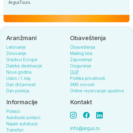
ArgusTours.
Aranžmani
Obaveštenja
Letovanje
Obaveštenja
Zimovanje
Mailing lista
Gradovi Evrope
Zaposlenje
Daleke destinacije
Osiguranje
Nova godina
OUP
Uskrs i 1. maj
Politika privatnosti
Dan državnosti
SMS novosti
Dan primirja
Online rezervacije uputstvo
Informacije
Kontakt
Polasci
Autobuski polasci
Najam autobusa
info@argus.rs
Transferi