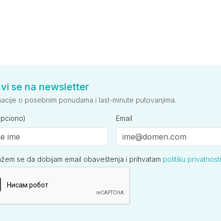
avi se na newsletter
macije o posebnim ponudama i last-minute putovanjima.
opciono)
Email
ažem se da dobijam email obaveštenja i prihvatam
politiku privatnosti
ija