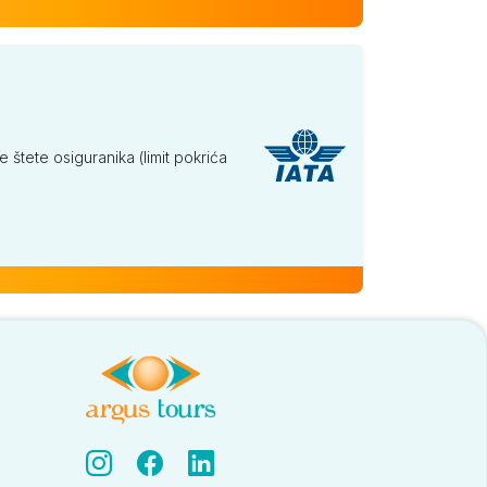
tete osiguranika (limit pokrića