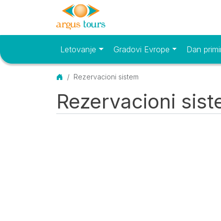
Letovanje
Gradovi Evrope
Dan primi
Osnovni meni
Početna
Rezervacioni sistem
Rezervacioni sis