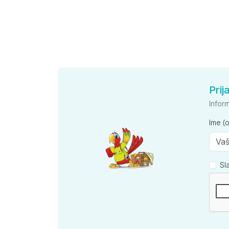
Prij
Infor
Ime (
Sl
Kompan