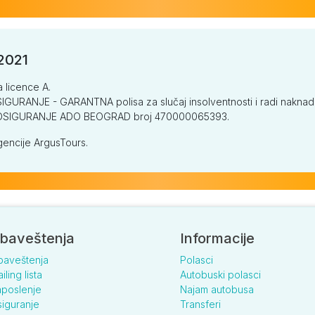
/2021
a licence A.
GURANJE - GARANTNA polisa za slučaj insolventnosti i radi naknade š
V OSIGURANJE ADO BEOGRAD broj 470000065393.
encije ArgusTours.
baveštenja
Informacije
baveštenja
Polasci
iling lista
Autobuski polasci
poslenje
Najam autobusa
iguranje
Transferi