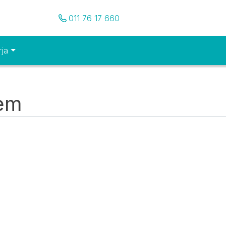
Pozovite nas
011 76 17 660
rja
tem