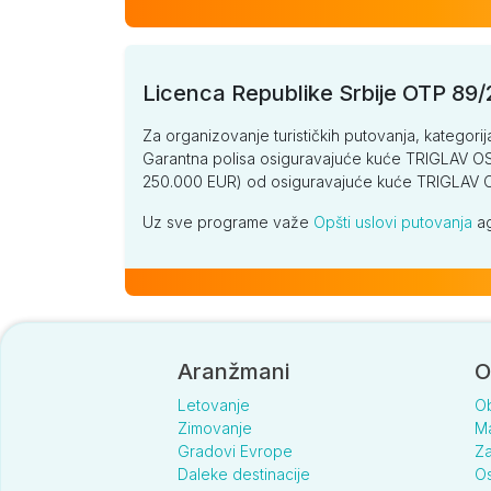
Licenca Republike Srbije OTP 89
Za organizovanje turističkih putovanja, kategorij
Garantna polisa osiguravajuće kuće TRIGLAV OSI
250.000 EUR) od osiguravajuće kuće TRIGLA
Uz sve programe važe
Opšti uslovi putovanja
ag
Aranžmani
O
Letovanje
O
Zimovanje
Ma
Gradovi Evrope
Za
Daleke destinacije
Os