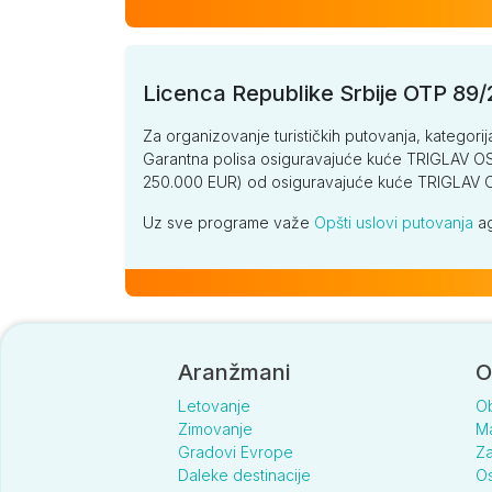
Licenca Republike Srbije OTP 89
Za organizovanje turističkih putovanja, kategorij
Garantna polisa osiguravajuće kuće TRIGLAV OSI
250.000 EUR) od osiguravajuće kuće TRIGLA
Uz sve programe važe
Opšti uslovi putovanja
ag
Aranžmani
O
Letovanje
O
Zimovanje
Ma
Gradovi Evrope
Za
Daleke destinacije
Os