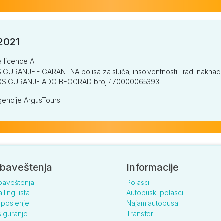
/2021
a licence A.
GURANJE - GARANTNA polisa za slučaj insolventnosti i radi naknade š
V OSIGURANJE ADO BEOGRAD broj 470000065393.
encije ArgusTours.
baveštenja
Informacije
baveštenja
Polasci
iling lista
Autobuski polasci
poslenje
Najam autobusa
iguranje
Transferi