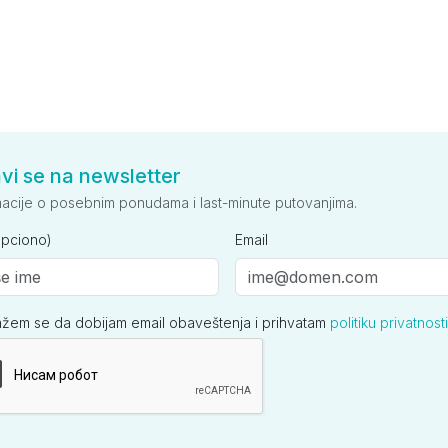
avi se na newsletter
macije o posebnim ponudama i last-minute putovanjima.
opciono)
Email
ažem se da dobijam email obaveštenja i prihvatam
politiku privatnosti
ija