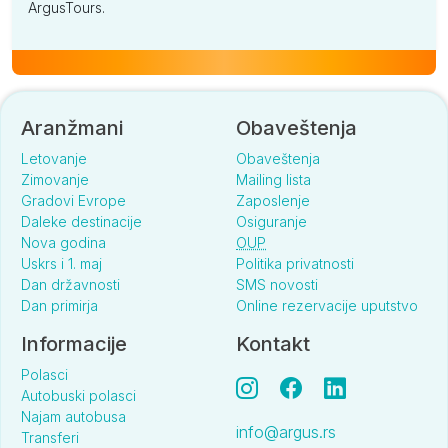
ArgusTours.
Aranžmani
Obaveštenja
Letovanje
Obaveštenja
Zimovanje
Mailing lista
Gradovi Evrope
Zaposlenje
Daleke destinacije
Osiguranje
Nova godina
OUP
Uskrs i 1. maj
Politika privatnosti
Dan državnosti
SMS novosti
Dan primirja
Online rezervacije uputstvo
Informacije
Kontakt
Polasci
Autobuski polasci
Najam autobusa
info@argus.rs
Transferi