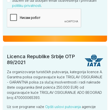
Slažem se da dobijam email obaveštenja i prihvatam
politiku privatnosti
.
Kompanija
Licenca Republike Srbije OTP
89/2021
Za organizovanje turističkih putovanja, kategorija licence A.
Garantna polisa osiguravajuće kuće TRIGLAV OSIGURANJE
- GARANTNA polisa za slučaj insolventnosti i radi naknade
štete osiguranika (limit pokrića 250.000 EUR) od
osiguravajuće kuće TRIGLAV OSIGURANJE ADO BEOGRAD
broj 470000065393.
Uz sve programe važe
Opšti uslovi putovanja
agencije