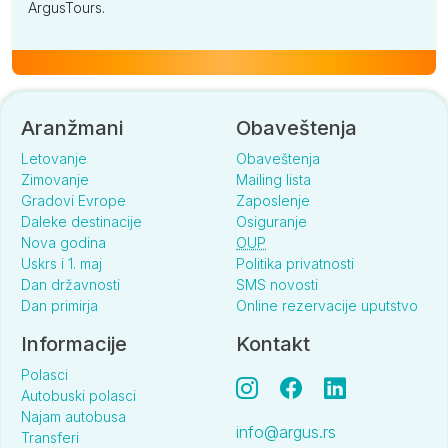
ArgusTours.
Aranžmani
Obaveštenja
Letovanje
Obaveštenja
Zimovanje
Mailing lista
Gradovi Evrope
Zaposlenje
Daleke destinacije
Osiguranje
Nova godina
OUP
Uskrs i 1. maj
Politika privatnosti
Dan državnosti
SMS novosti
Dan primirja
Online rezervacije uputstvo
Informacije
Kontakt
Polasci
Autobuski polasci
Najam autobusa
info@argus.rs
Transferi