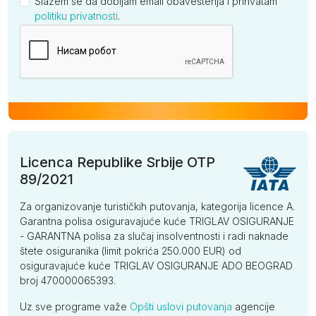
Slažem se da dobijam email obaveštenja i prihvatam
politiku privatnosti
.
Kompanija
Licenca Republike Srbije OTP
89/2021
Za organizovanje turističkih putovanja, kategorija licence A.
Garantna polisa osiguravajuće kuće TRIGLAV OSIGURANJE
- GARANTNA polisa za slučaj insolventnosti i radi naknade
štete osiguranika (limit pokrića 250.000 EUR) od
osiguravajuće kuće TRIGLAV OSIGURANJE ADO BEOGRAD
broj 470000065393.
Uz sve programe važe
Opšti uslovi putovanja
agencije