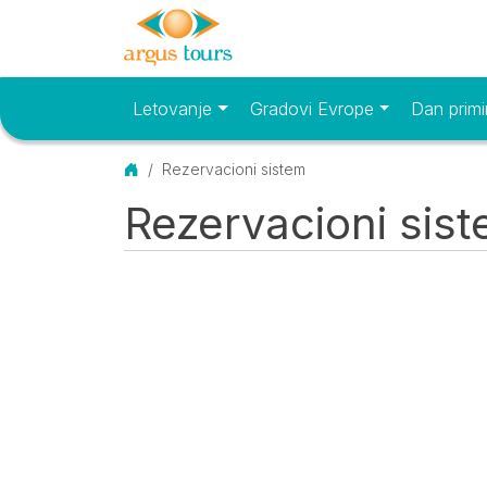
Letovanje
Gradovi Evrope
Dan primi
Osnovni meni
Početna
Rezervacioni sistem
Rezervacioni sis