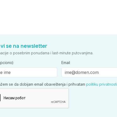
avi se na newsletter
macije o posebnim ponudama i last-minute putovanjima.
opciono)
Email
ažem se da dobijam email obaveštenja i prihvatam
politiku privatnosti
ija