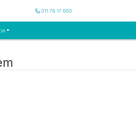
Pozovite nas
011 76 17 660
rja
tem