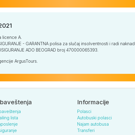
/2021
a licence A.
GURANJE - GARANTNA polisa za slučaj insolventnosti i radi naknade š
V OSIGURANJE ADO BEOGRAD broj 470000065393.
encije ArgusTours.
baveštenja
Informacije
baveštenja
Polasci
iling lista
Autobuski polasci
poslenje
Najam autobusa
iguranje
Transferi