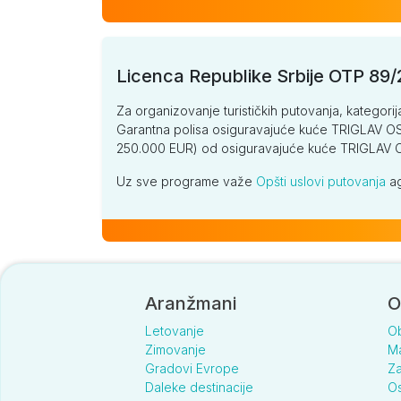
Licenca Republike Srbije OTP 89
Za organizovanje turističkih putovanja, kategorij
Garantna polisa osiguravajuće kuće TRIGLAV OSI
250.000 EUR) od osiguravajuće kuće TRIGLA
Uz sve programe važe
Opšti uslovi putovanja
ag
Aranžmani
O
Letovanje
O
Zimovanje
Ma
Gradovi Evrope
Za
Daleke destinacije
Os