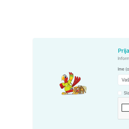
Prij
Infor
Ime (
Sl
Kompan