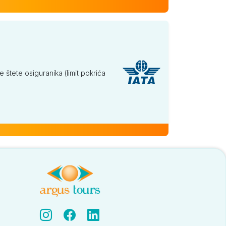
tete osiguranika (limit pokrića