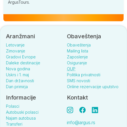
ArgusTours.
Aranžmani
Obaveštenja
Letovanje
Obaveštenja
Zimovanje
Mailing lista
Gradovi Evrope
Zaposlenje
Daleke destinacije
Osiguranje
Nova godina
OUP
Uskrs i 1. maj
Politika privatnosti
Dan državnosti
SMS novosti
Dan primirja
Online rezervacije uputstvo
Informacije
Kontakt
Polasci
Autobuski polasci
Najam autobusa
info@argus.rs
Transferi