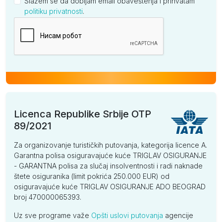
Slažem se da dobijam email obaveštenja i prihvatam
politiku privatnosti
.
Kompanija
Licenca Republike Srbije OTP
89/2021
Za organizovanje turističkih putovanja, kategorija licence A.
Garantna polisa osiguravajuće kuće TRIGLAV OSIGURANJE
- GARANTNA polisa za slučaj insolventnosti i radi naknade
štete osiguranika (limit pokrića 250.000 EUR) od
osiguravajuće kuće TRIGLAV OSIGURANJE ADO BEOGRAD
broj 470000065393.
Uz sve programe važe
Opšti uslovi putovanja
agencije