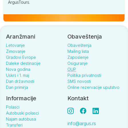
ArgusTours.
Aranžmani
Obaveštenja
Letovanje
Obaveštenja
Zimovanje
Mailing lista
Gradovi Evrope
Zaposlenje
Daleke destinacije
Osiguranje
Nova godina
OUP
Uskrs i 1. maj
Politika privatnosti
Dan državnosti
SMS novosti
Dan primirja
Online rezervacije uputstvo
Informacije
Kontakt
Polasci
Autobuski polasci
Najam autobusa
info@argus.rs
Transferi