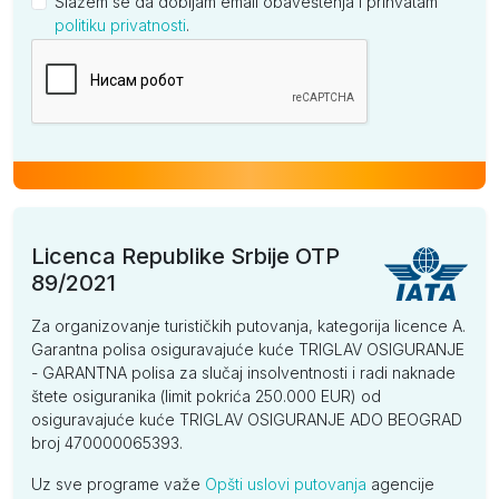
Slažem se da dobijam email obaveštenja i prihvatam
politiku privatnosti
.
Kompanija
Licenca Republike Srbije OTP
89/2021
Za organizovanje turističkih putovanja, kategorija licence A.
Garantna polisa osiguravajuće kuće TRIGLAV OSIGURANJE
- GARANTNA polisa za slučaj insolventnosti i radi naknade
štete osiguranika (limit pokrića 250.000 EUR) od
osiguravajuće kuće TRIGLAV OSIGURANJE ADO BEOGRAD
broj 470000065393.
Uz sve programe važe
Opšti uslovi putovanja
agencije