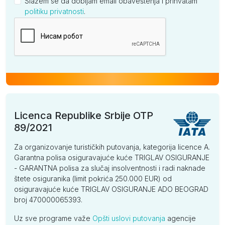
Slažem se da dobijam email obaveštenja i prihvatam
politiku privatnosti
.
Kompanija
Licenca Republike Srbije OTP
89/2021
Za organizovanje turističkih putovanja, kategorija licence A.
Garantna polisa osiguravajuće kuće TRIGLAV OSIGURANJE
- GARANTNA polisa za slučaj insolventnosti i radi naknade
štete osiguranika (limit pokrića 250.000 EUR) od
osiguravajuće kuće TRIGLAV OSIGURANJE ADO BEOGRAD
broj 470000065393.
Uz sve programe važe
Opšti uslovi putovanja
agencije