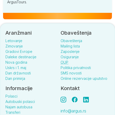
ArgusTours.
Aranžmani
Obaveštenja
Letovanje
Obaveštenja
Zimovanje
Mailing lista
Gradovi Evrope
Zaposlenje
Daleke destinacije
Osiguranje
Nova godina
OUP
Uskrs i 1. maj
Politika privatnosti
Dan državnosti
SMS novosti
Dan primirja
Online rezervacije uputstvo
Informacije
Kontakt
Polasci
Autobuski polasci
Najam autobusa
info@argus.rs
Transferi