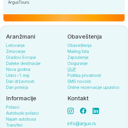
ArgusTours.
Aranžmani
Obaveštenja
Letovanje
Obaveštenja
Zimovanje
Mailing lista
Gradovi Evrope
Zaposlenje
Daleke destinacije
Osiguranje
Nova godina
OUP
Uskrs i 1. maj
Politika privatnosti
Dan državnosti
SMS novosti
Dan primirja
Online rezervacije uputstvo
Informacije
Kontakt
Polasci
Autobuski polasci
Najam autobusa
info@argus.rs
Transferi