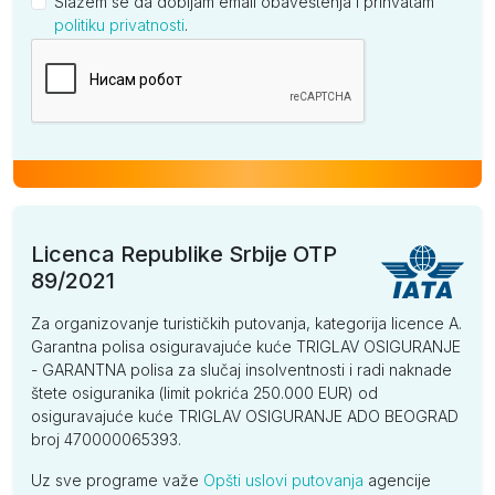
Slažem se da dobijam email obaveštenja i prihvatam
politiku privatnosti
.
Kompanija
Licenca Republike Srbije OTP
89/2021
Za organizovanje turističkih putovanja, kategorija licence A.
Garantna polisa osiguravajuće kuće TRIGLAV OSIGURANJE
- GARANTNA polisa za slučaj insolventnosti i radi naknade
štete osiguranika (limit pokrića 250.000 EUR) od
osiguravajuće kuće TRIGLAV OSIGURANJE ADO BEOGRAD
broj 470000065393.
Uz sve programe važe
Opšti uslovi putovanja
agencije