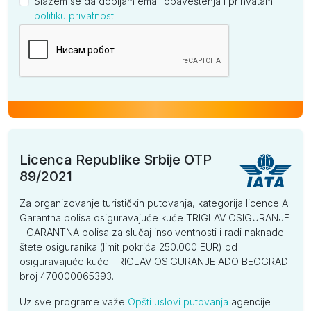
Slažem se da dobijam email obaveštenja i prihvatam
politiku privatnosti
.
Kompanija
Licenca Republike Srbije OTP
89/2021
Za organizovanje turističkih putovanja, kategorija licence A.
Garantna polisa osiguravajuće kuće TRIGLAV OSIGURANJE
- GARANTNA polisa za slučaj insolventnosti i radi naknade
štete osiguranika (limit pokrića 250.000 EUR) od
osiguravajuće kuće TRIGLAV OSIGURANJE ADO BEOGRAD
broj 470000065393.
Uz sve programe važe
Opšti uslovi putovanja
agencije