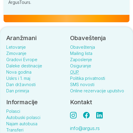
ArgusTours.
Aranžmani
Obaveštenja
Letovanje
Obaveštenja
Zimovanje
Mailing lista
Gradovi Evrope
Zaposlenje
Daleke destinacije
Osiguranje
Nova godina
OUP
Uskrs i 1. maj
Politika privatnosti
Dan državnosti
SMS novosti
Dan primirja
Online rezervacije uputstvo
Informacije
Kontakt
Polasci
Autobuski polasci
Najam autobusa
info@argus.rs
Transferi