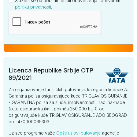
Slažem se da dobijam email obaveštenja i prihvatam
politiku privatnosti
.
Kompanija
Licenca Republike Srbije OTP
89/2021
Za organizovanje turističkih putovanja, kategorija licence A.
Garantna polisa osiguravajuće kuće TRIGLAV OSIGURANJE
- GARANTNA polisa za slučaj insolventnosti i radi naknade
štete osiguranika (limit pokrića 250.000 EUR) od
osiguravajuće kuće TRIGLAV OSIGURANJE ADO BEOGRAD
broj 470000065393.
Uz sve programe važe
Opšti uslovi putovanja
agencije