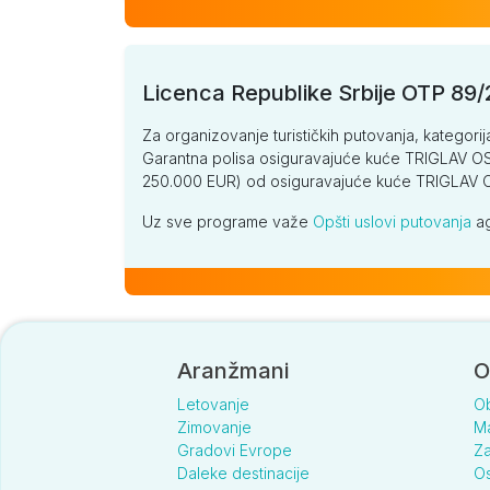
Licenca Republike Srbije OTP 89
Za organizovanje turističkih putovanja, kategorij
Garantna polisa osiguravajuće kuće TRIGLAV OSI
250.000 EUR) od osiguravajuće kuće TRIGLA
Uz sve programe važe
Opšti uslovi putovanja
ag
Aranžmani
O
Letovanje
O
Zimovanje
Ma
Gradovi Evrope
Za
Daleke destinacije
Os