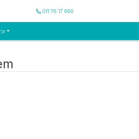
Pozovite nas
011 76 17 660
rja
tem