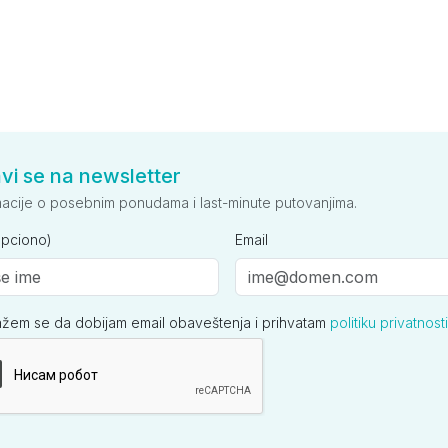
avi se na newsletter
macije o posebnim ponudama i last-minute putovanjima.
opciono)
Email
ažem se da dobijam email obaveštenja i prihvatam
politiku privatnosti
ija