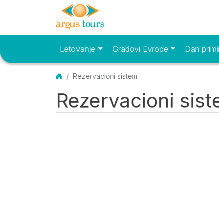
Letovanje
Gradovi Evrope
Dan primi
Osnovni meni
Početna
Rezervacioni sistem
Rezervacioni sis