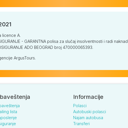
/2021
a licence A.
GURANJE - GARANTNA polisa za slučaj insolventnosti i radi naknade š
V OSIGURANJE ADO BEOGRAD broj 470000065393.
encije ArgusTours.
baveštenja
Informacije
baveštenja
Polasci
iling lista
Autobuski polasci
poslenje
Najam autobusa
iguranje
Transferi