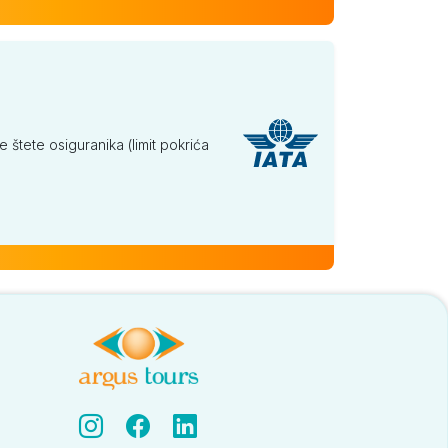
tete osiguranika (limit pokrića