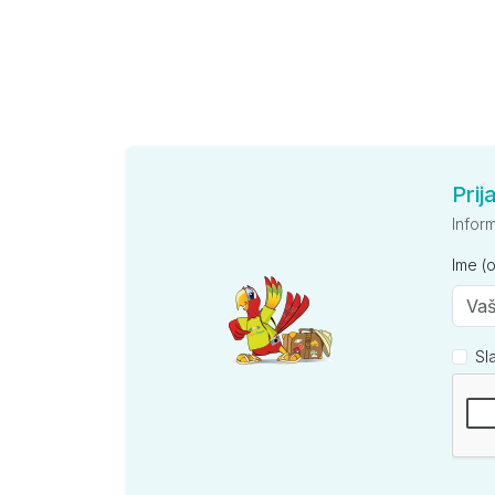
Prij
Infor
Ime (
Sl
Kompan