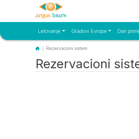
Letovanje
Gradovi Evrope
Dan primi
Osnovni meni
Početna
Rezervacioni sistem
Rezervacioni sis