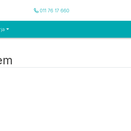
Pozovite nas
011 76 17 660
rja
tem