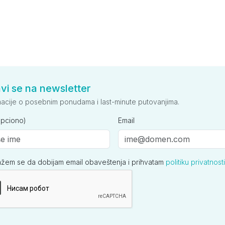
avi se na newsletter
macije o posebnim ponudama i last-minute putovanjima.
opciono)
Email
ažem se da dobijam email obaveštenja i prihvatam
politiku privatnosti
ija