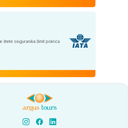
tete osiguranika (limit pokrića