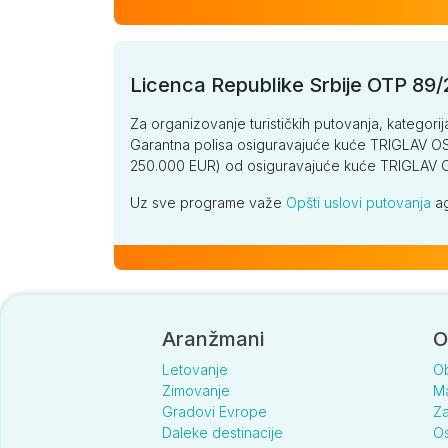
Licenca Republike Srbije OTP 89
Za organizovanje turističkih putovanja, kategorij
Garantna polisa osiguravajuće kuće TRIGLAV OSI
250.000 EUR) od osiguravajuće kuće TRIGLA
Uz sve programe važe
Opšti uslovi putovanja
ag
Aranžmani
O
Letovanje
O
Zimovanje
Ma
Gradovi Evrope
Za
Daleke destinacije
Os