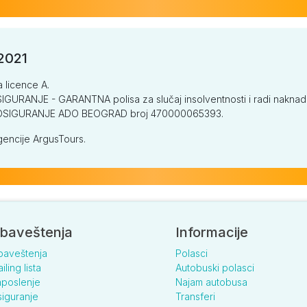
/2021
a licence A.
GURANJE - GARANTNA polisa za slučaj insolventnosti i radi naknade š
V OSIGURANJE ADO BEOGRAD broj 470000065393.
encije ArgusTours.
baveštenja
Informacije
baveštenja
Polasci
iling lista
Autobuski polasci
poslenje
Najam autobusa
iguranje
Transferi