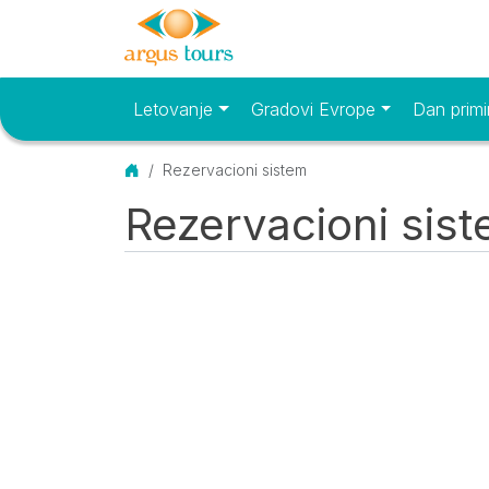
Letovanje
Gradovi Evrope
Dan primi
Osnovni meni
Početna
Rezervacioni sistem
Rezervacioni sis