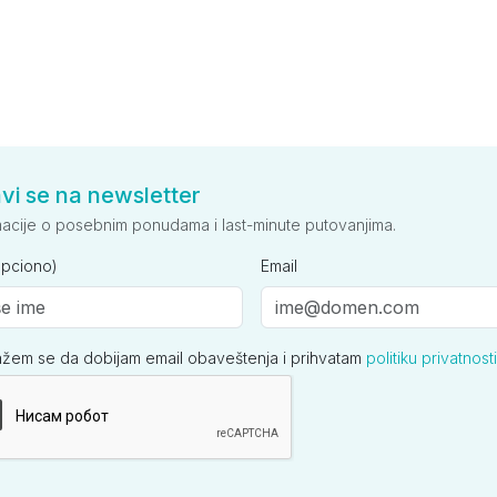
avi se na newsletter
macije o posebnim ponudama i last-minute putovanjima.
opciono)
Email
ažem se da dobijam email obaveštenja i prihvatam
politiku privatnosti
ija