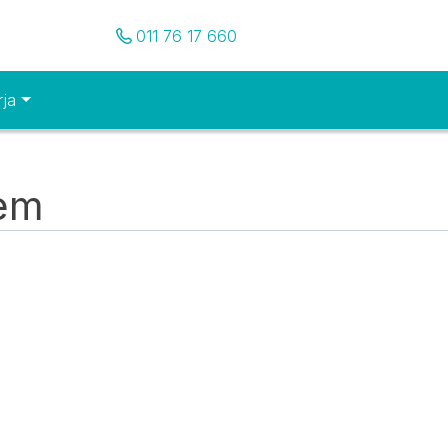
Pozovite nas
011 76 17 660
rja
tem