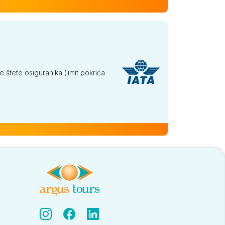
tete osiguranika (limit pokrića