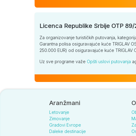
Licenca Republike Srbije OTP 89
Za organizovanje turističkih putovanja, kategorij
Garantna polisa osiguravajuće kuće TRIGLAV OSI
250.000 EUR) od osiguravajuće kuće TRIGLA
Uz sve programe važe
Opšti uslovi putovanja
ag
Aranžmani
O
Letovanje
O
Zimovanje
Ma
Gradovi Evrope
Za
Daleke destinacije
Os