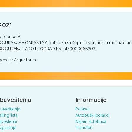
/2021
a licence A.
GURANJE - GARANTNA polisa za slučaj insolventnosti i radi naknade š
V OSIGURANJE ADO BEOGRAD broj 470000065393.
encije ArgusTours.
baveštenja
Informacije
baveštenja
Polasci
iling lista
Autobuski polasci
poslenje
Najam autobusa
iguranje
Transferi