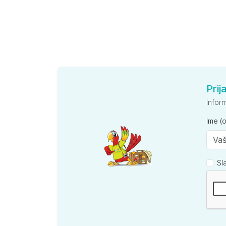
Prij
Infor
Ime (
Sl
Kompan