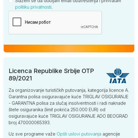
Slažem se da dobijam email obaveštenja i prihvatam
politiku privatnosti
.
Kompanija
Licenca Republike Srbije OTP
89/2021
Za organizovanje turističkih putovanja, kategorija licence A.
Garantna polisa osiguravajuće kuće TRIGLAV OSIGURANJE
- GARANTNA polisa za slučaj insolventnosti i radi naknade
štete osiguranika (limit pokrića 250.000 EUR) od
osiguravajuće kuće TRIGLAV OSIGURANJE ADO BEOGRAD
broj 470000065393.
Uz sve programe važe
Opšti uslovi putovanja
agencije