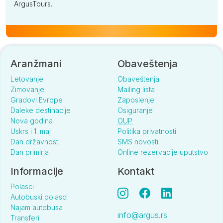
ArgusTours.
Aranžmani
Obaveštenja
Letovanje
Obaveštenja
Zimovanje
Mailing lista
Gradovi Evrope
Zaposlenje
Daleke destinacije
Osiguranje
Nova godina
OUP
Uskrs i 1. maj
Politika privatnosti
Dan državnosti
SMS novosti
Dan primirja
Online rezervacije uputstvo
Informacije
Kontakt
Polasci
Autobuski polasci
Najam autobusa
info@argus.rs
Transferi