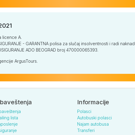
/2021
a licence A.
GURANJE - GARANTNA polisa za slučaj insolventnosti i radi naknade š
V OSIGURANJE ADO BEOGRAD broj 470000065393.
encije ArgusTours.
baveštenja
Informacije
baveštenja
Polasci
iling lista
Autobuski polasci
poslenje
Najam autobusa
iguranje
Transferi