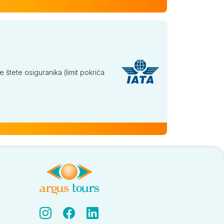
tete osiguranika (limit pokrića