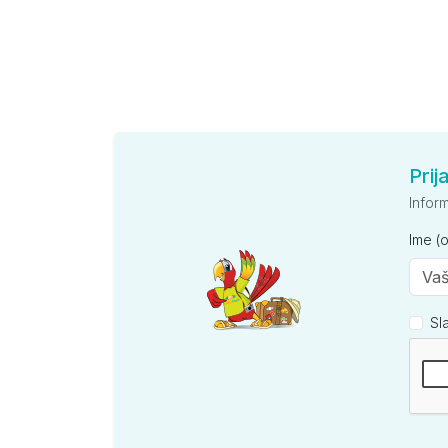
Prij
Infor
Ime (
Sl
Kompan