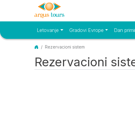
Letovanje
Gradovi Evrope
Dan primi
Osnovni meni
Početna
Rezervacioni sistem
Rezervacioni sis