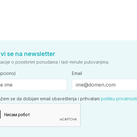
avi se na newsletter
macije o posebnim ponudama i last-minute putovanjima.
opciono)
Email
ažem se da dobijam email obaveštenja i prihvatam
politiku privatnosti
ija