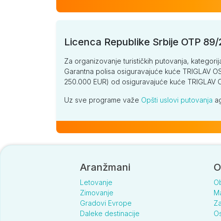
Licenca Republike Srbije OTP 89
Za organizovanje turističkih putovanja, kategorij
Garantna polisa osiguravajuće kuće TRIGLAV OSI
250.000 EUR) od osiguravajuće kuće TRIGLA
Uz sve programe važe
Opšti uslovi putovanja
ag
Aranžmani
O
Letovanje
O
Zimovanje
Ma
Gradovi Evrope
Za
Daleke destinacije
Os