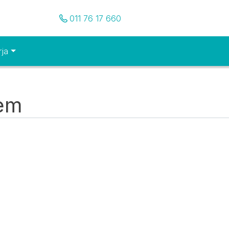
Pozovite nas
011 76 17 660
rja
tem