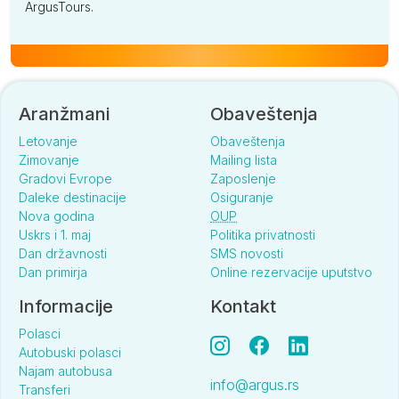
ArgusTours.
Aranžmani
Obaveštenja
Letovanje
Obaveštenja
Zimovanje
Mailing lista
Gradovi Evrope
Zaposlenje
Daleke destinacije
Osiguranje
Nova godina
OUP
Uskrs i 1. maj
Politika privatnosti
Dan državnosti
SMS novosti
Dan primirja
Online rezervacije uputstvo
Informacije
Kontakt
Polasci
Autobuski polasci
Najam autobusa
info@argus.rs
Transferi