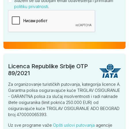
Slažem se da dobijam email obaveštenja i prihvatam
politiku privatnosti
.
Kompanija
Licenca Republike Srbije OTP
89/2021
Za organizovanje turističkih putovanja, kategorija licence A.
Garantna polisa osiguravajuće kuće TRIGLAV OSIGURANJE
- GARANTNA polisa za slučaj insolventnosti i radi naknade
štete osiguranika (limit pokrića 250.000 EUR) od
osiguravajuće kuće TRIGLAV OSIGURANJE ADO BEOGRAD
broj 470000065393.
Uz sve programe važe
Opšti uslovi putovanja
agencije