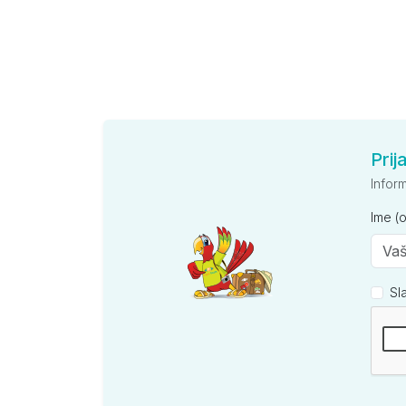
Prij
Infor
Ime (
Sl
Kompan