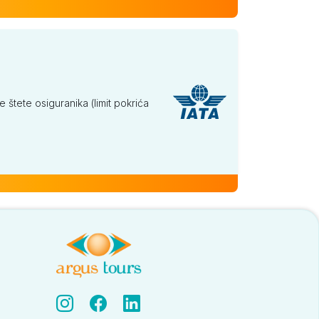
tete osiguranika (limit pokrića