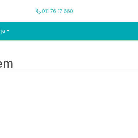
Pozovite nas
011 76 17 660
rja
tem