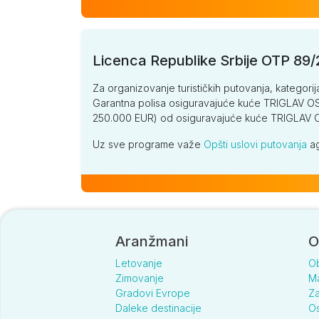
Licenca Republike Srbije OTP 89
Za organizovanje turističkih putovanja, kategorij
Garantna polisa osiguravajuće kuće TRIGLAV OSI
250.000 EUR) od osiguravajuće kuće TRIGLA
Uz sve programe važe
Opšti uslovi putovanja
ag
Aranžmani
O
Letovanje
O
Zimovanje
Ma
Gradovi Evrope
Za
Daleke destinacije
Os