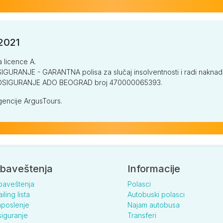
/2021
a licence A.
GURANJE - GARANTNA polisa za slučaj insolventnosti i radi naknade š
V OSIGURANJE ADO BEOGRAD broj 470000065393.
encije ArgusTours.
baveštenja
Informacije
baveštenja
Polasci
iling lista
Autobuski polasci
poslenje
Najam autobusa
iguranje
Transferi