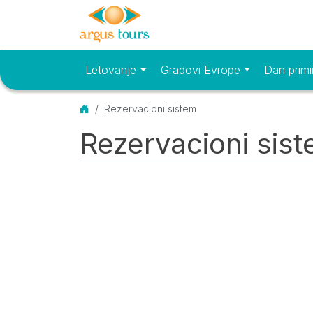
Letovanje
Gradovi Evrope
Dan primi
Osnovni meni
Početna
Rezervacioni sistem
Rezervacioni sis