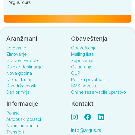
ArgusTours.
Aranžmani
Obaveštenja
Letovanje
Obaveštenja
Zimovanje
Mailing lista
Gradovi Evrope
Zaposlenje
Daleke destinacije
Osiguranje
Nova godina
OUP
Uskrs i 1. maj
Politika privatnosti
Dan državnosti
SMS novosti
Dan primirja
Online rezervacije uputstvo
Informacije
Kontakt
Polasci
Autobuski polasci
Najam autobusa
info@argus.rs
Transferi