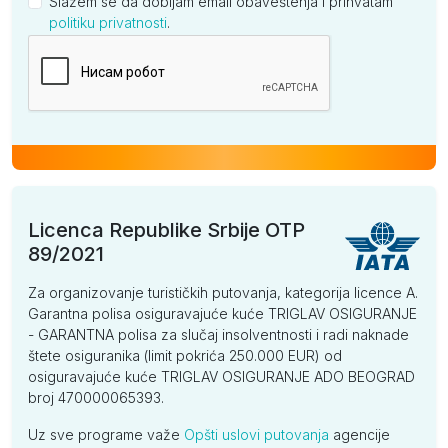
Slažem se da dobijam email obaveštenja i prihvatam
politiku privatnosti
.
Kompanija
Licenca Republike Srbije OTP
89/2021
Za organizovanje turističkih putovanja, kategorija licence A.
Garantna polisa osiguravajuće kuće TRIGLAV OSIGURANJE
- GARANTNA polisa za slučaj insolventnosti i radi naknade
štete osiguranika (limit pokrića 250.000 EUR) od
osiguravajuće kuće TRIGLAV OSIGURANJE ADO BEOGRAD
broj 470000065393.
Uz sve programe važe
Opšti uslovi putovanja
agencije