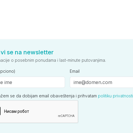
avi se na newsletter
macije o posebnim ponudama i last-minute putovanjima.
opciono)
Email
ažem se da dobijam email obaveštenja i prihvatam
politiku privatnosti
ija