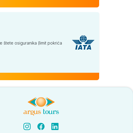
tete osiguranika (limit pokrića