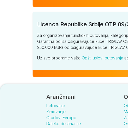
Licenca Republike Srbije OTP 89
Za organizovanje turističkih putovanja, kategorij
Garantna polisa osiguravajuće kuće TRIGLAV OSI
250.000 EUR) od osiguravajuće kuće TRIGLA
Uz sve programe važe
Opšti uslovi putovanja
ag
Aranžmani
O
Letovanje
O
Zimovanje
Ma
Gradovi Evrope
Za
Daleke destinacije
Os