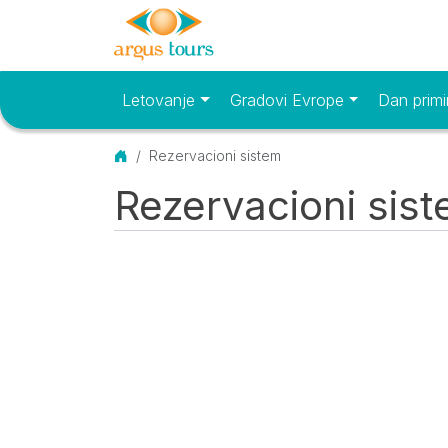
Letovanje
Gradovi Evrope
Dan primi
Osnovni meni
Početna
Rezervacioni sistem
Rezervacioni sis