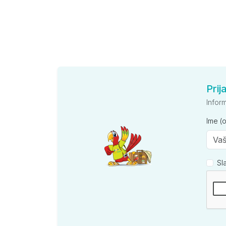
Prij
Infor
Ime (
Sl
Kompan