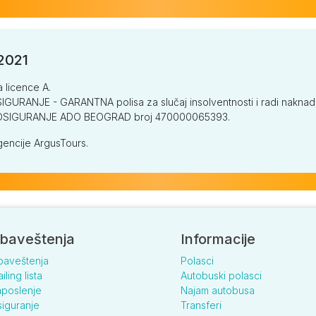
/2021
a licence A.
GURANJE - GARANTNA polisa za slučaj insolventnosti i radi naknade š
V OSIGURANJE ADO BEOGRAD broj 470000065393.
encije ArgusTours.
baveštenja
Informacije
baveštenja
Polasci
iling lista
Autobuski polasci
poslenje
Najam autobusa
iguranje
Transferi