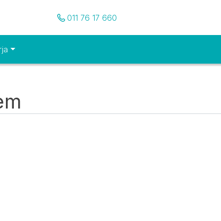
Pozovite nas
011 76 17 660
rja
tem