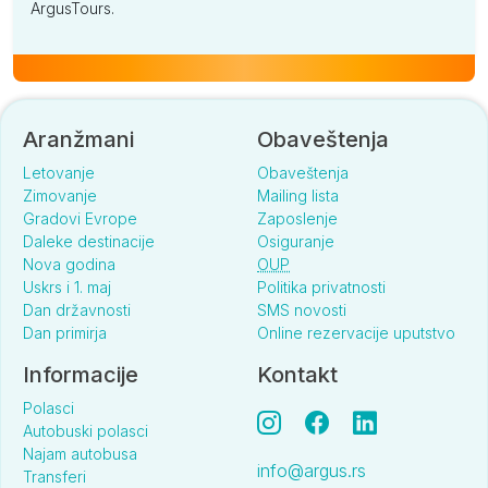
ArgusTours.
Aranžmani
Obaveštenja
Letovanje
Obaveštenja
Zimovanje
Mailing lista
Gradovi Evrope
Zaposlenje
Daleke destinacije
Osiguranje
Nova godina
OUP
Uskrs i 1. maj
Politika privatnosti
Dan državnosti
SMS novosti
Dan primirja
Online rezervacije uputstvo
Informacije
Kontakt
Polasci
Autobuski polasci
Najam autobusa
info@argus.rs
Transferi