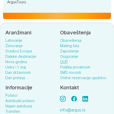
ArgusTours.
Aranžmani
Obaveštenja
Letovanje
Obaveštenja
Zimovanje
Mailing lista
Gradovi Evrope
Zaposlenje
Daleke destinacije
Osiguranje
Nova godina
OUP
Uskrs i 1. maj
Politika privatnosti
Dan državnosti
SMS novosti
Dan primirja
Online rezervacije uputstvo
Informacije
Kontakt
Polasci
Autobuski polasci
Najam autobusa
info@argus.rs
Transferi