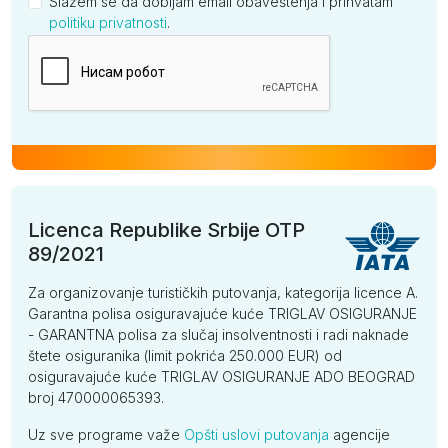
Slažem se da dobijam email obaveštenja i prihvatam
politiku privatnosti
.
Kompanija
Licenca Republike Srbije OTP
89/2021
Za organizovanje turističkih putovanja, kategorija licence A.
Garantna polisa osiguravajuće kuće TRIGLAV OSIGURANJE
- GARANTNA polisa za slučaj insolventnosti i radi naknade
štete osiguranika (limit pokrića 250.000 EUR) od
osiguravajuće kuće TRIGLAV OSIGURANJE ADO BEOGRAD
broj 470000065393.
Uz sve programe važe
Opšti uslovi putovanja
agencije