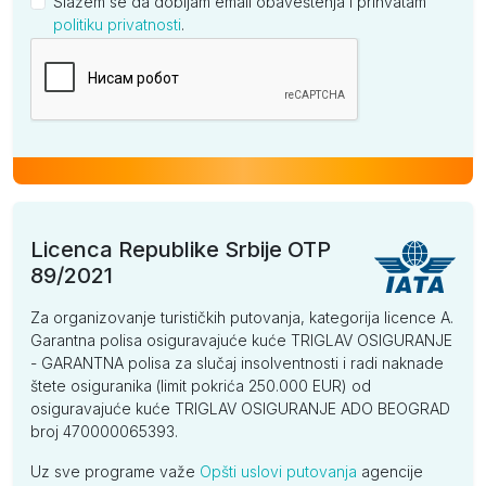
Slažem se da dobijam email obaveštenja i prihvatam
politiku privatnosti
.
Kompanija
Licenca Republike Srbije OTP
89/2021
Za organizovanje turističkih putovanja, kategorija licence A.
Garantna polisa osiguravajuće kuće TRIGLAV OSIGURANJE
- GARANTNA polisa za slučaj insolventnosti i radi naknade
štete osiguranika (limit pokrića 250.000 EUR) od
osiguravajuće kuće TRIGLAV OSIGURANJE ADO BEOGRAD
broj 470000065393.
Uz sve programe važe
Opšti uslovi putovanja
agencije