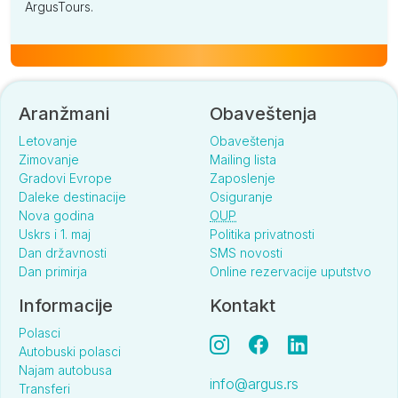
ArgusTours.
Aranžmani
Obaveštenja
Letovanje
Obaveštenja
Zimovanje
Mailing lista
Gradovi Evrope
Zaposlenje
Daleke destinacije
Osiguranje
Nova godina
OUP
Uskrs i 1. maj
Politika privatnosti
Dan državnosti
SMS novosti
Dan primirja
Online rezervacije uputstvo
Informacije
Kontakt
Polasci
Autobuski polasci
Najam autobusa
info@argus.rs
Transferi