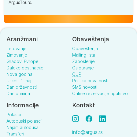
ArgusTours.
Aranžmani
Obaveštenja
Letovanje
Obaveštenja
Zimovanje
Mailing lista
Gradovi Evrope
Zaposlenje
Daleke destinacije
Osiguranje
Nova godina
OUP
Uskrs i 1. maj
Politika privatnosti
Dan državnosti
SMS novosti
Dan primirja
Online rezervacije uputstvo
Informacije
Kontakt
Polasci
Autobuski polasci
Najam autobusa
info@argus.rs
Transferi