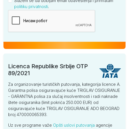
Slažem se da dobijam email obaveštenja i prihvatam
politiku privatnosti
.
Kompanija
Licenca Republike Srbije OTP
89/2021
Za organizovanje turističkih putovanja, kategorija licence A.
Garantna polisa osiguravajuće kuće TRIGLAV OSIGURANJE
- GARANTNA polisa za slučaj insolventnosti i radi naknade
štete osiguranika (limit pokrića 250.000 EUR) od
osiguravajuće kuće TRIGLAV OSIGURANJE ADO BEOGRAD
broj 470000065393.
Uz sve programe važe
Opšti uslovi putovanja
agencije