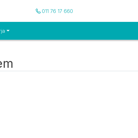
Pozovite nas
011 76 17 660
rja
tem