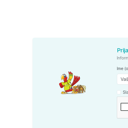
Prij
Infor
Ime (
Sl
Kompan