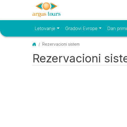
Letovanje
Gradovi Evrope
Dan primi
Osnovni meni
Početna
Rezervacioni sistem
Rezervacioni sis