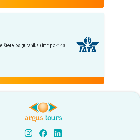
tete osiguranika (limit pokrića