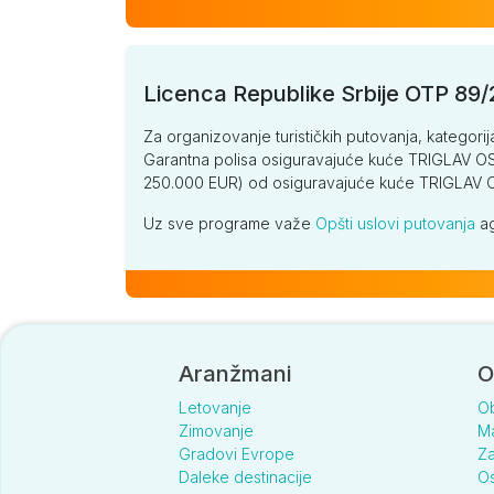
Licenca Republike Srbije OTP 89
Za organizovanje turističkih putovanja, kategorij
Garantna polisa osiguravajuće kuće TRIGLAV OSI
250.000 EUR) od osiguravajuće kuće TRIGLA
Uz sve programe važe
Opšti uslovi putovanja
ag
Aranžmani
O
Letovanje
O
Zimovanje
Ma
Gradovi Evrope
Za
Daleke destinacije
Os