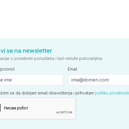
avi se na newsletter
macije o posebnim ponudama i last-minute putovanjima.
opciono)
Email
ažem se da dobijam email obaveštenja i prihvatam
politiku privatnosti
ija