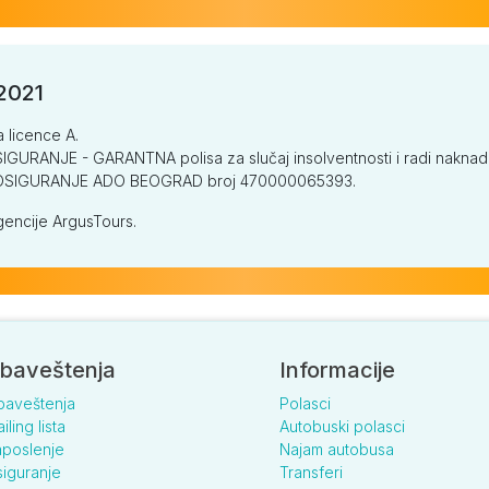
/2021
a licence A.
GURANJE - GARANTNA polisa za slučaj insolventnosti i radi naknade š
V OSIGURANJE ADO BEOGRAD broj 470000065393.
encije ArgusTours.
baveštenja
Informacije
baveštenja
Polasci
iling lista
Autobuski polasci
poslenje
Najam autobusa
iguranje
Transferi