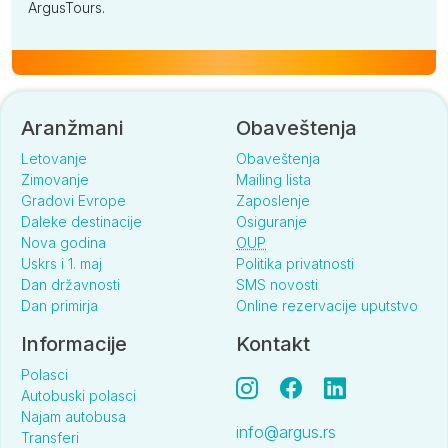
ArgusTours.
Aranžmani
Obaveštenja
Letovanje
Obaveštenja
Zimovanje
Mailing lista
Gradovi Evrope
Zaposlenje
Daleke destinacije
Osiguranje
Nova godina
OUP
Uskrs i 1. maj
Politika privatnosti
Dan državnosti
SMS novosti
Dan primirja
Online rezervacije uputstvo
Informacije
Kontakt
Polasci
Autobuski polasci
Najam autobusa
info@argus.rs
Transferi