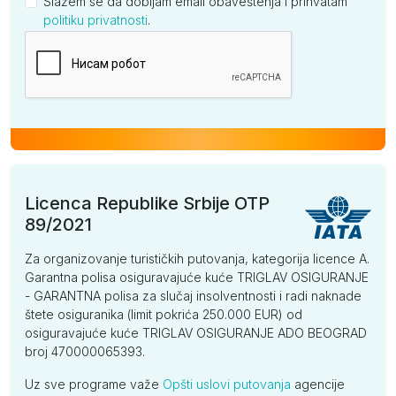
Slažem se da dobijam email obaveštenja i prihvatam
politiku privatnosti
.
Kompanija
Licenca Republike Srbije OTP
89/2021
Za organizovanje turističkih putovanja, kategorija licence A.
Garantna polisa osiguravajuće kuće TRIGLAV OSIGURANJE
- GARANTNA polisa za slučaj insolventnosti i radi naknade
štete osiguranika (limit pokrića 250.000 EUR) od
osiguravajuće kuće TRIGLAV OSIGURANJE ADO BEOGRAD
broj 470000065393.
Uz sve programe važe
Opšti uslovi putovanja
agencije