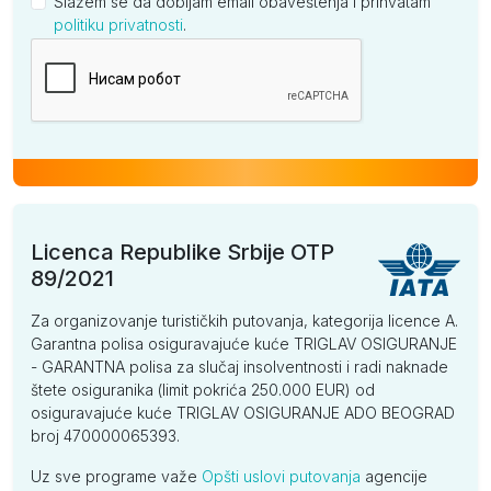
Slažem se da dobijam email obaveštenja i prihvatam
politiku privatnosti
.
Kompanija
Licenca Republike Srbije OTP
89/2021
Za organizovanje turističkih putovanja, kategorija licence A.
Garantna polisa osiguravajuće kuće TRIGLAV OSIGURANJE
- GARANTNA polisa za slučaj insolventnosti i radi naknade
štete osiguranika (limit pokrića 250.000 EUR) od
osiguravajuće kuće TRIGLAV OSIGURANJE ADO BEOGRAD
broj 470000065393.
Uz sve programe važe
Opšti uslovi putovanja
agencije