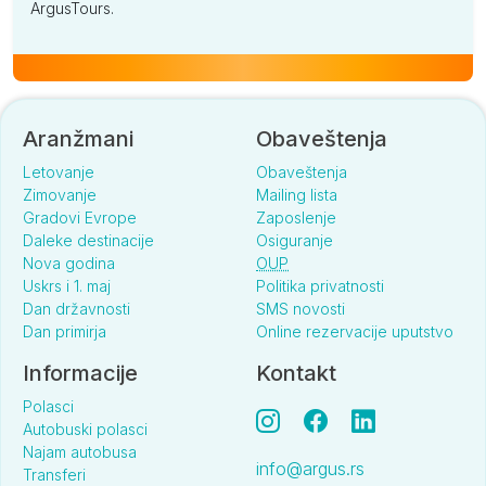
ArgusTours.
Aranžmani
Obaveštenja
Letovanje
Obaveštenja
Zimovanje
Mailing lista
Gradovi Evrope
Zaposlenje
Daleke destinacije
Osiguranje
Nova godina
OUP
Uskrs i 1. maj
Politika privatnosti
Dan državnosti
SMS novosti
Dan primirja
Online rezervacije uputstvo
Informacije
Kontakt
Polasci
Autobuski polasci
Najam autobusa
info@argus.rs
Transferi