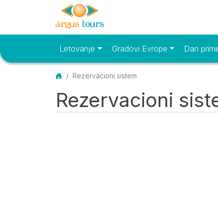
Letovanje
Gradovi Evrope
Dan primi
Osnovni meni
Početna
Rezervacioni sistem
Rezervacioni sis