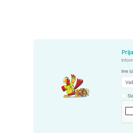
Prij
Infor
Ime (
Sl
Kompan