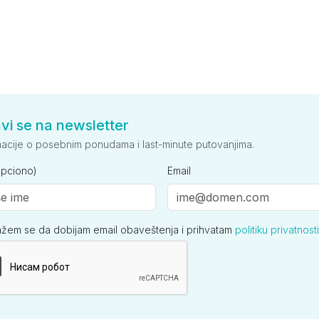
avi se na newsletter
macije o posebnim ponudama i last-minute putovanjima.
opciono)
Email
ažem se da dobijam email obaveštenja i prihvatam
politiku privatnosti
ija