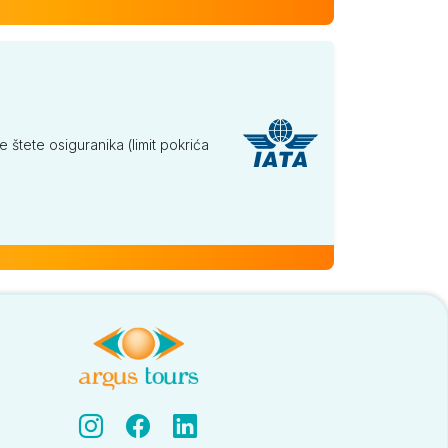
tete osiguranika (limit pokrića