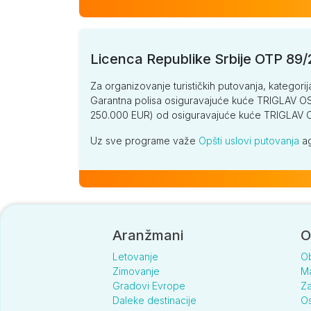
Licenca Republike Srbije OTP 89
Za organizovanje turističkih putovanja, kategorij
Garantna polisa osiguravajuće kuće TRIGLAV OSI
250.000 EUR) od osiguravajuće kuće TRIGLA
Uz sve programe važe
Opšti uslovi putovanja
ag
Aranžmani
O
Letovanje
O
Zimovanje
Ma
Gradovi Evrope
Za
Daleke destinacije
Os