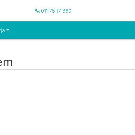
Pozovite nas
011 76 17 660
rja
tem