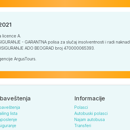
/2021
a licence A.
GURANJE - GARANTNA polisa za slučaj insolventnosti i radi naknade š
V OSIGURANJE ADO BEOGRAD broj 470000065393.
encije ArgusTours.
baveštenja
Informacije
baveštenja
Polasci
iling lista
Autobuski polasci
poslenje
Najam autobusa
iguranje
Transferi