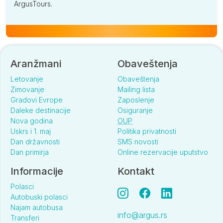
ArgusTours.
Aranžmani
Obaveštenja
Letovanje
Obaveštenja
Zimovanje
Mailing lista
Gradovi Evrope
Zaposlenje
Daleke destinacije
Osiguranje
Nova godina
OUP
Uskrs i 1. maj
Politika privatnosti
Dan državnosti
SMS novosti
Dan primirja
Online rezervacije uputstvo
Informacije
Kontakt
Polasci
Autobuski polasci
Najam autobusa
info@argus.rs
Transferi