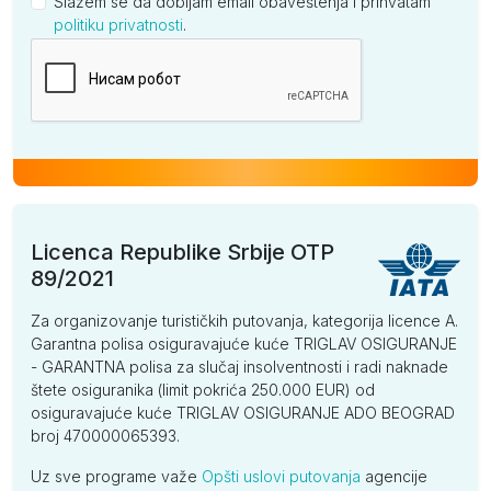
Slažem se da dobijam email obaveštenja i prihvatam
politiku privatnosti
.
Kompanija
Licenca Republike Srbije OTP
89/2021
Za organizovanje turističkih putovanja, kategorija licence A.
Garantna polisa osiguravajuće kuće TRIGLAV OSIGURANJE
- GARANTNA polisa za slučaj insolventnosti i radi naknade
štete osiguranika (limit pokrića 250.000 EUR) od
osiguravajuće kuće TRIGLAV OSIGURANJE ADO BEOGRAD
broj 470000065393.
Uz sve programe važe
Opšti uslovi putovanja
agencije