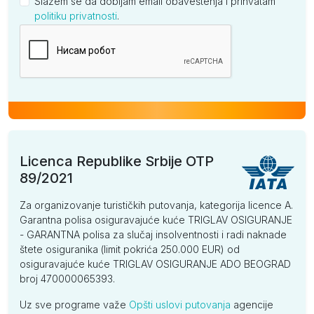
Slažem se da dobijam email obaveštenja i prihvatam
politiku privatnosti
.
Kompanija
Licenca Republike Srbije OTP
89/2021
Za organizovanje turističkih putovanja, kategorija licence A.
Garantna polisa osiguravajuće kuće TRIGLAV OSIGURANJE
- GARANTNA polisa za slučaj insolventnosti i radi naknade
štete osiguranika (limit pokrića 250.000 EUR) od
osiguravajuće kuće TRIGLAV OSIGURANJE ADO BEOGRAD
broj 470000065393.
Uz sve programe važe
Opšti uslovi putovanja
agencije