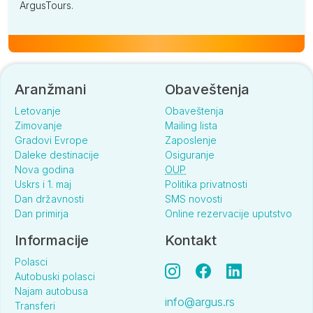
ArgusTours.
Aranžmani
Obaveštenja
Letovanje
Obaveštenja
Zimovanje
Mailing lista
Gradovi Evrope
Zaposlenje
Daleke destinacije
Osiguranje
Nova godina
OUP
Uskrs i 1. maj
Politika privatnosti
Dan državnosti
SMS novosti
Dan primirja
Online rezervacije uputstvo
Informacije
Kontakt
Polasci
Autobuski polasci
Najam autobusa
info@argus.rs
Transferi