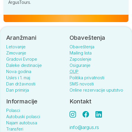
ArgusTours.
Aranžmani
Obaveštenja
Letovanje
Obaveštenja
Zimovanje
Mailing lista
Gradovi Evrope
Zaposlenje
Daleke destinacije
Osiguranje
Nova godina
OUP
Uskrs i 1. maj
Politika privatnosti
Dan državnosti
SMS novosti
Dan primirja
Online rezervacije uputstvo
Informacije
Kontakt
Polasci
Autobuski polasci
Najam autobusa
info@argus.rs
Transferi