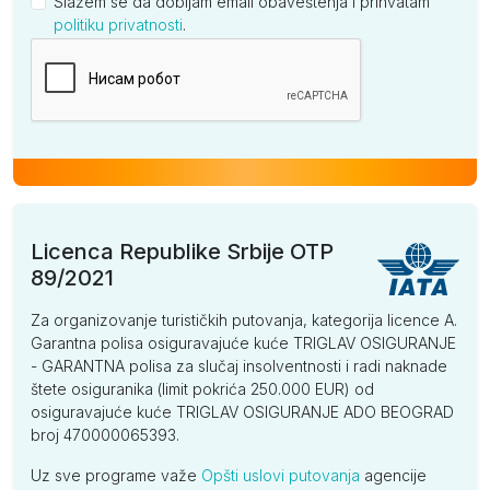
Slažem se da dobijam email obaveštenja i prihvatam
politiku privatnosti
.
Kompanija
Licenca Republike Srbije OTP
89/2021
Za organizovanje turističkih putovanja, kategorija licence A.
Garantna polisa osiguravajuće kuće TRIGLAV OSIGURANJE
- GARANTNA polisa za slučaj insolventnosti i radi naknade
štete osiguranika (limit pokrića 250.000 EUR) od
osiguravajuće kuće TRIGLAV OSIGURANJE ADO BEOGRAD
broj 470000065393.
Uz sve programe važe
Opšti uslovi putovanja
agencije