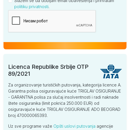
Slažem se da dobijam email obaveštenja i prihvatam
politiku privatnosti
.
Kompanija
Licenca Republike Srbije OTP
89/2021
Za organizovanje turističkih putovanja, kategorija licence A.
Garantna polisa osiguravajuće kuće TRIGLAV OSIGURANJE
- GARANTNA polisa za slučaj insolventnosti i radi naknade
štete osiguranika (limit pokrića 250.000 EUR) od
osiguravajuće kuće TRIGLAV OSIGURANJE ADO BEOGRAD
broj 470000065393.
Uz sve programe važe
Opšti uslovi putovanja
agencije