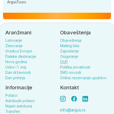
ArgusTours.
Aranžmani
Obaveštenja
Letovanje
Obaveštenja
Zimovanje
Mailing lista
Gradovi Evrope
Zaposlenje
Daleke destinacije
Osiguranje
Nova godina
OUP
Uskrs i 1. maj
Politika privatnosti
Dan državnosti
SMS novosti
Dan primirja
Online rezervacije uputstvo
Informacije
Kontakt
Polasci
Autobuski polasci
Najam autobusa
info@argus.rs
Transferi