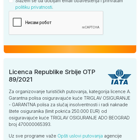
Slažem se da dobijam email obaveštenja i prihvatam
politiku privatnosti
.
Kompanija
Licenca Republike Srbije OTP
89/2021
Za organizovanje turističkih putovanja, kategorija licence A.
Garantna polisa osiguravajuće kuće TRIGLAV OSIGURANJE
- GARANTNA polisa za slučaj insolventnosti i radi naknade
štete osiguranika (limit pokrića 250.000 EUR) od
osiguravajuće kuće TRIGLAV OSIGURANJE ADO BEOGRAD
broj 470000065393.
Uz sve programe važe
Opšti uslovi putovanja
agencije