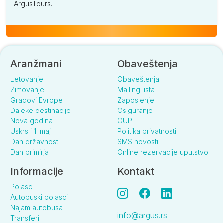
ArgusTours.
Aranžmani
Obaveštenja
Letovanje
Obaveštenja
Zimovanje
Mailing lista
Gradovi Evrope
Zaposlenje
Daleke destinacije
Osiguranje
Nova godina
OUP
Uskrs i 1. maj
Politika privatnosti
Dan državnosti
SMS novosti
Dan primirja
Online rezervacije uputstvo
Informacije
Kontakt
Polasci
Autobuski polasci
Najam autobusa
info@argus.rs
Transferi