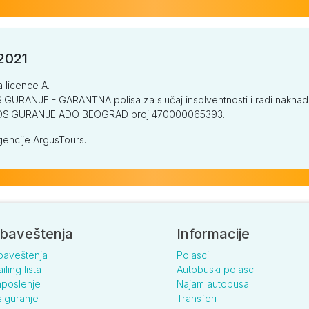
/2021
a licence A.
GURANJE - GARANTNA polisa za slučaj insolventnosti i radi naknade š
V OSIGURANJE ADO BEOGRAD broj 470000065393.
encije ArgusTours.
baveštenja
Informacije
baveštenja
Polasci
iling lista
Autobuski polasci
poslenje
Najam autobusa
iguranje
Transferi