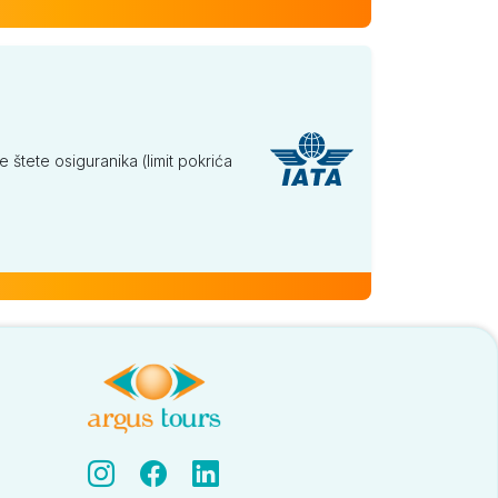
tete osiguranika (limit pokrića