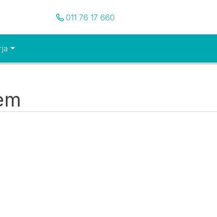
Pozovite nas
011 76 17 660
rja
tem