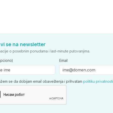
avi se na newsletter
macije o posebnim ponudama i last-minute putovanjima.
opciono)
Email
ažem se da dobijam email obaveštenja i prihvatam
politiku privatnosti
ija