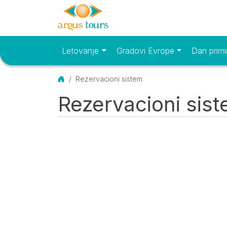
Letovanje
Gradovi Evrope
Dan primi
Osnovni meni
Početna
Rezervacioni sistem
Rezervacioni sis