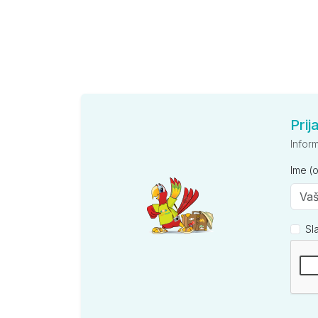
Prij
Infor
Ime (
Sl
Kompan