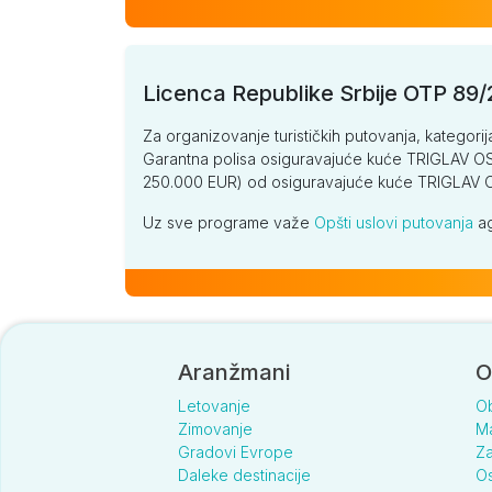
Licenca Republike Srbije OTP 89
Za organizovanje turističkih putovanja, kategorij
Garantna polisa osiguravajuće kuće TRIGLAV OSI
250.000 EUR) od osiguravajuće kuće TRIGLA
Uz sve programe važe
Opšti uslovi putovanja
ag
Aranžmani
O
Letovanje
O
Zimovanje
Ma
Gradovi Evrope
Za
Daleke destinacije
Os