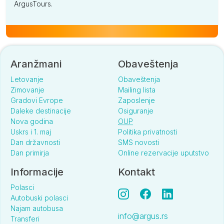
ArgusTours.
Aranžmani
Obaveštenja
Letovanje
Obaveštenja
Zimovanje
Mailing lista
Gradovi Evrope
Zaposlenje
Daleke destinacije
Osiguranje
Nova godina
OUP
Uskrs i 1. maj
Politika privatnosti
Dan državnosti
SMS novosti
Dan primirja
Online rezervacije uputstvo
Informacije
Kontakt
Polasci
Autobuski polasci
Najam autobusa
info@argus.rs
Transferi