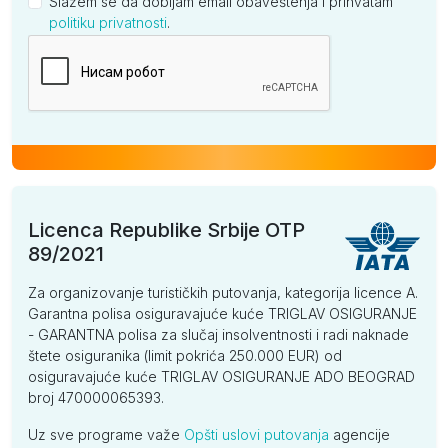
Slažem se da dobijam email obaveštenja i prihvatam
politiku privatnosti
.
Kompanija
Licenca Republike Srbije OTP
89/2021
Za organizovanje turističkih putovanja, kategorija licence A.
Garantna polisa osiguravajuće kuće TRIGLAV OSIGURANJE
- GARANTNA polisa za slučaj insolventnosti i radi naknade
štete osiguranika (limit pokrića 250.000 EUR) od
osiguravajuće kuće TRIGLAV OSIGURANJE ADO BEOGRAD
broj 470000065393.
Uz sve programe važe
Opšti uslovi putovanja
agencije