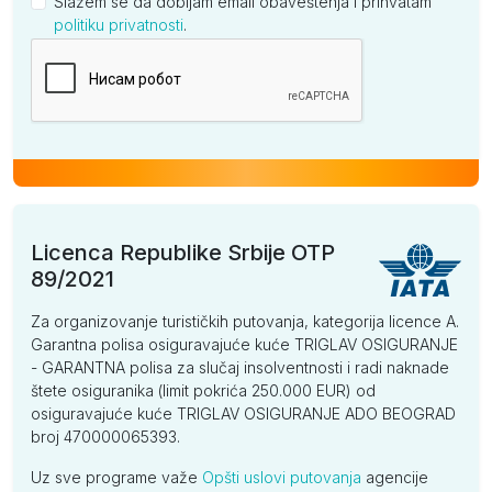
Slažem se da dobijam email obaveštenja i prihvatam
politiku privatnosti
.
Kompanija
Licenca Republike Srbije OTP
89/2021
Za organizovanje turističkih putovanja, kategorija licence A.
Garantna polisa osiguravajuće kuće TRIGLAV OSIGURANJE
- GARANTNA polisa za slučaj insolventnosti i radi naknade
štete osiguranika (limit pokrića 250.000 EUR) od
osiguravajuće kuće TRIGLAV OSIGURANJE ADO BEOGRAD
broj 470000065393.
Uz sve programe važe
Opšti uslovi putovanja
agencije