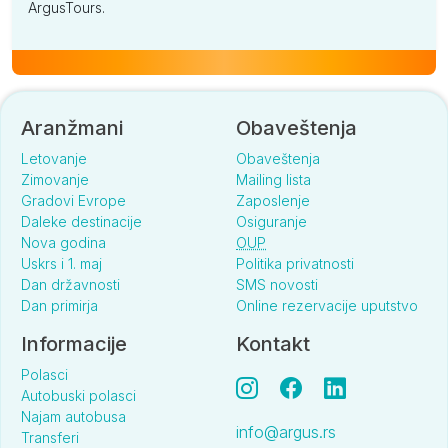
ArgusTours.
Aranžmani
Obaveštenja
Letovanje
Obaveštenja
Zimovanje
Mailing lista
Gradovi Evrope
Zaposlenje
Daleke destinacije
Osiguranje
Nova godina
OUP
Uskrs i 1. maj
Politika privatnosti
Dan državnosti
SMS novosti
Dan primirja
Online rezervacije uputstvo
Informacije
Kontakt
Polasci
Autobuski polasci
Najam autobusa
info@argus.rs
Transferi