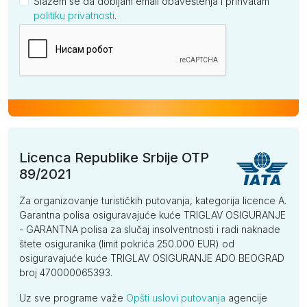
Slažem se da dobijam email obaveštenja i prihvatam
politiku privatnosti
.
Kompanija
Licenca Republike Srbije OTP
89/2021
Za organizovanje turističkih putovanja, kategorija licence A.
Garantna polisa osiguravajuće kuće TRIGLAV OSIGURANJE
- GARANTNA polisa za slučaj insolventnosti i radi naknade
štete osiguranika (limit pokrića 250.000 EUR) od
osiguravajuće kuće TRIGLAV OSIGURANJE ADO BEOGRAD
broj 470000065393.
Uz sve programe važe
Opšti uslovi putovanja
agencije