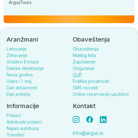
ArgusTours.
Aranžmani
Obaveštenja
Letovanje
Obaveštenja
Zimovanje
Mailing lista
Gradovi Evrope
Zaposlenje
Daleke destinacije
Osiguranje
Nova godina
OUP
Uskrs i 1. maj
Politika privatnosti
Dan državnosti
SMS novosti
Dan primirja
Online rezervacije uputstvo
Informacije
Kontakt
Polasci
Autobuski polasci
Najam autobusa
info@argus.rs
Transferi