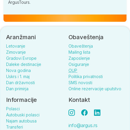
ArgusTours.
Aranžmani
Obaveštenja
Letovanje
Obaveštenja
Zimovanje
Mailing lista
Gradovi Evrope
Zaposlenje
Daleke destinacije
Osiguranje
Nova godina
OUP
Uskrs i 1. maj
Politika privatnosti
Dan državnosti
SMS novosti
Dan primirja
Online rezervacije uputstvo
Informacije
Kontakt
Polasci
Autobuski polasci
Najam autobusa
info@argus.rs
Transferi