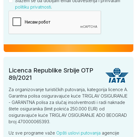
Slažem se da dobijam email obaveštenja i prihvatam
politiku privatnosti
.
Kompanija
Licenca Republike Srbije OTP
89/2021
Za organizovanje turističkih putovanja, kategorija licence A.
Garantna polisa osiguravajuće kuće TRIGLAV OSIGURANJE
- GARANTNA polisa za slučaj insolventnosti i radi naknade
štete osiguranika (limit pokrića 250.000 EUR) od
osiguravajuće kuće TRIGLAV OSIGURANJE ADO BEOGRAD
broj 470000065393.
Uz sve programe važe
Opšti uslovi putovanja
agencije