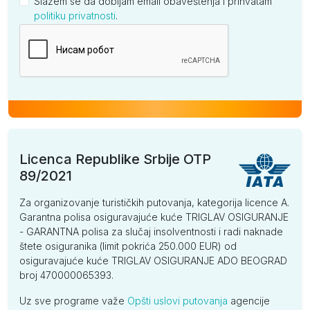
Slažem se da dobijam email obaveštenja i prihvatam
politiku privatnosti
.
Kompanija
Licenca Republike Srbije OTP
89/2021
Za organizovanje turističkih putovanja, kategorija licence A.
Garantna polisa osiguravajuće kuće TRIGLAV OSIGURANJE
- GARANTNA polisa za slučaj insolventnosti i radi naknade
štete osiguranika (limit pokrića 250.000 EUR) od
osiguravajuće kuće TRIGLAV OSIGURANJE ADO BEOGRAD
broj 470000065393.
Uz sve programe važe
Opšti uslovi putovanja
agencije