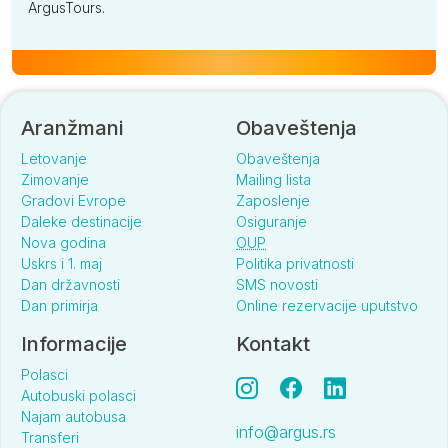
ArgusTours.
Aranžmani
Obaveštenja
Letovanje
Obaveštenja
Zimovanje
Mailing lista
Gradovi Evrope
Zaposlenje
Daleke destinacije
Osiguranje
Nova godina
OUP
Uskrs i 1. maj
Politika privatnosti
Dan državnosti
SMS novosti
Dan primirja
Online rezervacije uputstvo
Informacije
Kontakt
Polasci
Autobuski polasci
Najam autobusa
info@argus.rs
Transferi